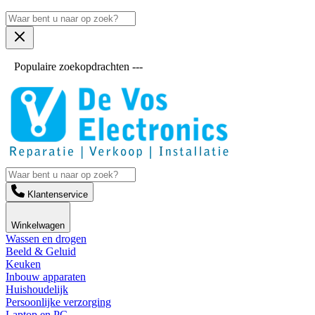
Populaire zoekopdrachten ---
Klantenservice
Winkelwagen
Wassen en drogen
Beeld & Geluid
Keuken
Inbouw apparaten
Huishoudelijk
Persoonlijke verzorging
Laptop en PC