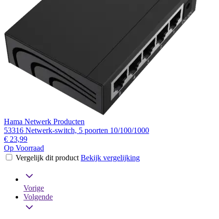
Hama Netwerk Producten
53316 Netwerk-switch, 5 poorten 10/100/1000
€ 23,99
Op Voorraad
Vergelijk dit product
Bekijk vergelijking
Vorige
Volgende