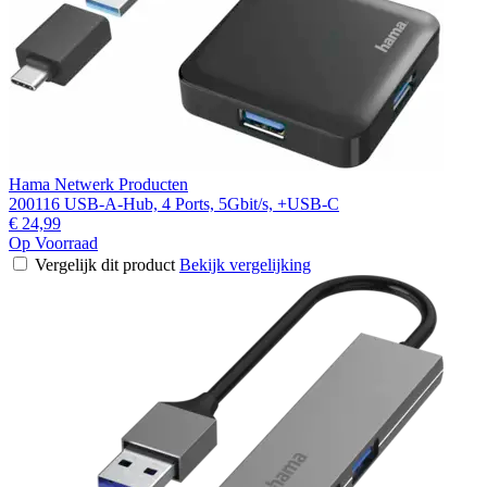
Hama Netwerk Producten
200116 USB-A-Hub, 4 Ports, 5Gbit/s, +USB-C
€ 24,99
Op Voorraad
Vergelijk dit product
Bekijk vergelijking