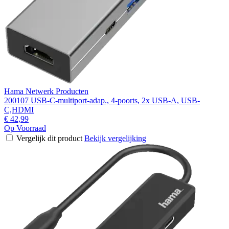
Hama Netwerk Producten
200107 USB-C-multiport-adap., 4-poorts, 2x USB-A, USB-
C,HDMI
€ 42,99
Op Voorraad
Vergelijk dit product
Bekijk vergelijking