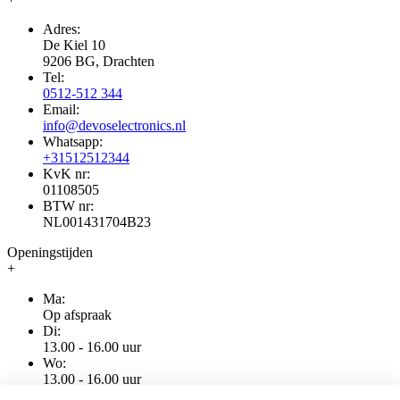
Adres:
De Kiel 10
9206 BG, Drachten
Tel:
0512-512 344
Email:
info@devoselectronics.nl
Whatsapp:
+31512512344
KvK nr:
01108505
BTW nr:
NL001431704B23
Openingstijden
+
Ma:
Op afspraak
Di:
13.00 - 16.00 uur
Wo:
13.00 - 16.00 uur
Do: