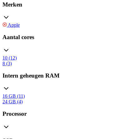
Merken
Apple
Aantal cores
10 (12)
8 (3)
Intern geheugen RAM
16 GB (11)
24 GB (4)
Processor