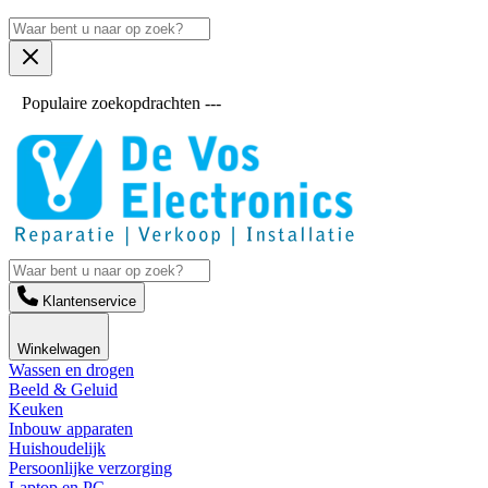
Populaire zoekopdrachten ---
Klantenservice
Winkelwagen
Wassen en drogen
Beeld & Geluid
Keuken
Inbouw apparaten
Huishoudelijk
Persoonlijke verzorging
Laptop en PC