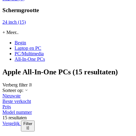
Schermgrootte
24 inch (15)
+ Meer..
Begin
Laptop en PC
PC/Multimedia
All-In-One PCs
Apple All-In-One PCs
(15 resultaten)
Verberg filter
Sorteer op:
Nieuwste
Beste verkocht
Prijs
Model nummer
15 resultaten
Vergelijk
Filter