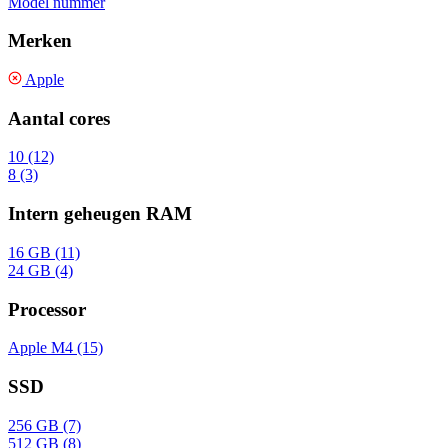
Model nummer
Merken
Apple
Aantal cores
10 (12)
8 (3)
Intern geheugen RAM
16 GB (11)
24 GB (4)
Processor
Apple M4 (15)
SSD
256 GB (7)
512 GB (8)