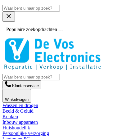
Populaire zoekopdrachten ---
Klantenservice
Winkelwagen
Wassen en drogen
Beeld & Geluid
Keuken
Inbouw apparaten
Huishoudelijk
Persoonlijke verzorging
Laptop en PC