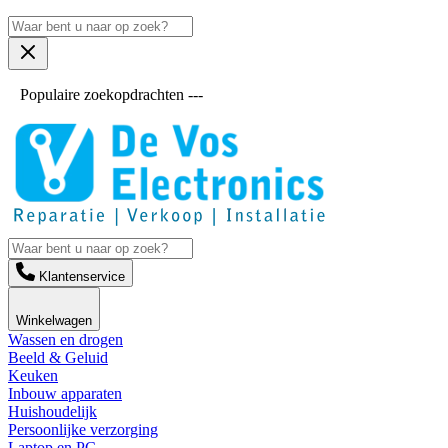
Populaire zoekopdrachten ---
Klantenservice
Winkelwagen
Wassen en drogen
Beeld & Geluid
Keuken
Inbouw apparaten
Huishoudelijk
Persoonlijke verzorging
Laptop en PC