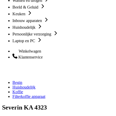
Wassen en drogen
Beeld & Geluid
Keuken
Inbouw apparaten
Huishoudelijk
Persoonlijke verzorging
Laptop en PC
Winkelwagen
Klantenservice
Begin
Huishoudelijk
Koffie
Filterkoffie apparaat
Severin KA 4323