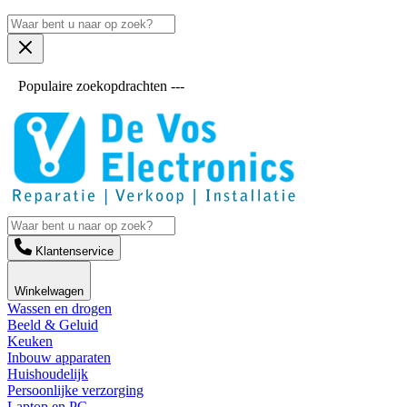
Populaire zoekopdrachten ---
Klantenservice
Winkelwagen
Wassen en drogen
Beeld & Geluid
Keuken
Inbouw apparaten
Huishoudelijk
Persoonlijke verzorging
Laptop en PC