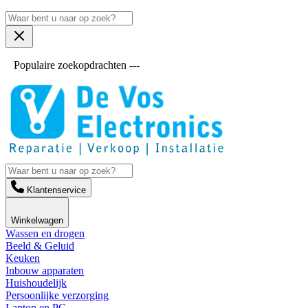
Populaire zoekopdrachten ---
Klantenservice
Winkelwagen
Wassen en drogen
Beeld & Geluid
Keuken
Inbouw apparaten
Huishoudelijk
Persoonlijke verzorging
Laptop en PC