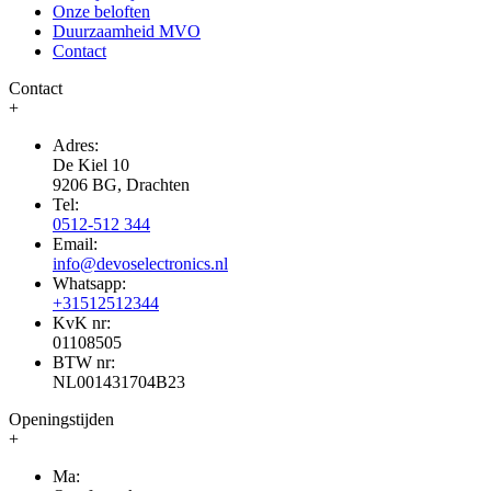
Onze beloften
Duurzaamheid MVO
Contact
Contact
+
Adres:
De Kiel 10
9206 BG, Drachten
Tel:
0512-512 344
Email:
info@devoselectronics.nl
Whatsapp:
+31512512344
KvK nr:
01108505
BTW nr:
NL001431704B23
Openingstijden
+
Ma: