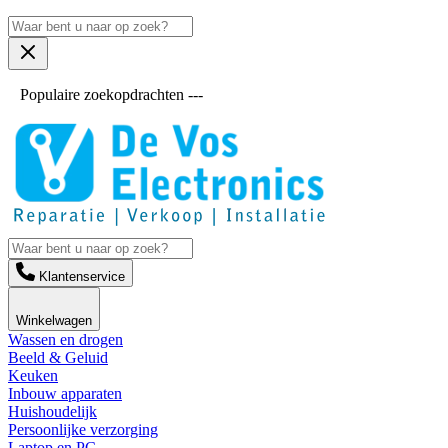
Populaire zoekopdrachten ---
Klantenservice
Winkelwagen
Wassen en drogen
Beeld & Geluid
Keuken
Inbouw apparaten
Huishoudelijk
Persoonlijke verzorging
Laptop en PC