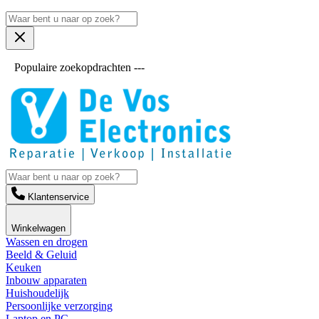
Populaire zoekopdrachten ---
Klantenservice
Winkelwagen
Wassen en drogen
Beeld & Geluid
Keuken
Inbouw apparaten
Huishoudelijk
Persoonlijke verzorging
Laptop en PC