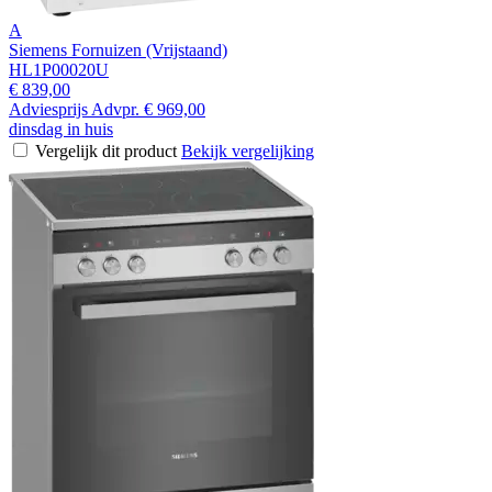
A
Siemens Fornuizen (Vrijstaand)
HL1P00020U
€ 839,00
Adviesprijs
Advpr.
€ 969,00
dinsdag in huis
Vergelijk dit product
Bekijk vergelijking