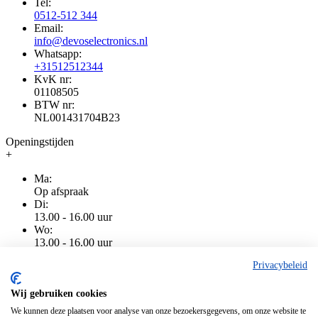
Tel:
0512-512 344
Email:
info@devoselectronics.nl
Whatsapp:
+31512512344
KvK nr:
01108505
BTW nr:
NL001431704B23
Openingstijden
+
Ma:
Op afspraak
Di:
13.00 - 16.00 uur
Wo:
13.00 - 16.00 uur
Do:
Privacybeleid
13.00 - 16.00 uur
Vr:
13.00 - 16.00 uur
Wij gebruiken cookies
Za:
We kunnen deze plaatsen voor analyse van onze bezoekersgegevens, om onze website te