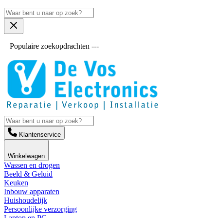
Populaire zoekopdrachten ---
Klantenservice
Winkelwagen
Wassen en drogen
Beeld & Geluid
Keuken
Inbouw apparaten
Huishoudelijk
Persoonlijke verzorging
Laptop en PC