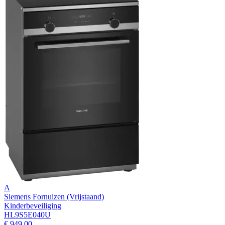
A
Siemens Fornuizen (Vrijstaand)
Kinderbeveiliging
HL9S5E040U
€ 949,00