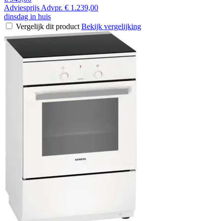
Adviesprijs
Advpr.
€ 1.239,00
dinsdag in huis
Vergelijk dit product
Bekijk vergelijking