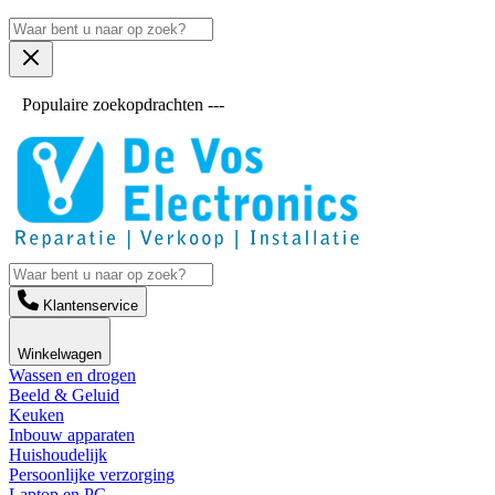
Populaire zoekopdrachten ---
Klantenservice
Winkelwagen
Wassen en drogen
Beeld & Geluid
Keuken
Inbouw apparaten
Huishoudelijk
Persoonlijke verzorging
Laptop en PC