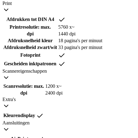
Print
Afdrukken tot DIN A4
Printresolutie: max.
5760 x~
dpi
1440 dpi
Afdruksnelheid kleur
18 pagina's per minuut
Afdruksnelheid zwart/wit
33 pagina's per minuut
Fotoprint
Gescheiden inktpatronen
Scannereigenschappen
Scanresolutie: max.
1200 x~
dpi
2400 dpi
Extra's
Kleurendisplay
Aansluitingen