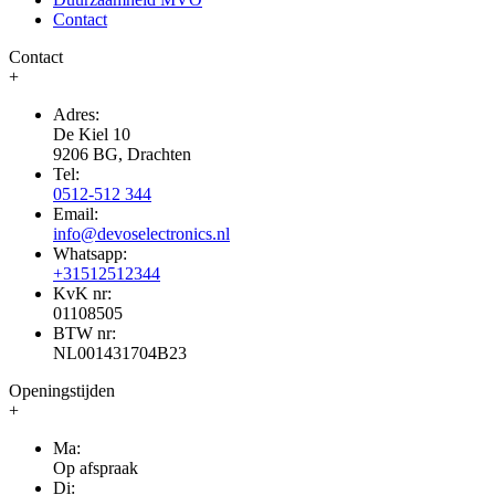
Contact
Contact
+
Adres:
De Kiel 10
9206 BG, Drachten
Tel:
0512-512 344
Email:
info@devoselectronics.nl
Whatsapp:
+31512512344
KvK nr:
01108505
BTW nr:
NL001431704B23
Openingstijden
+
Ma:
Op afspraak
Di: