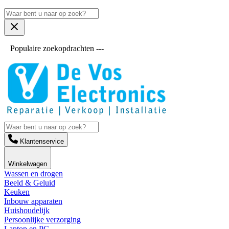
Populaire zoekopdrachten ---
Klantenservice
Winkelwagen
Wassen en drogen
Beeld & Geluid
Keuken
Inbouw apparaten
Huishoudelijk
Persoonlijke verzorging
Laptop en PC