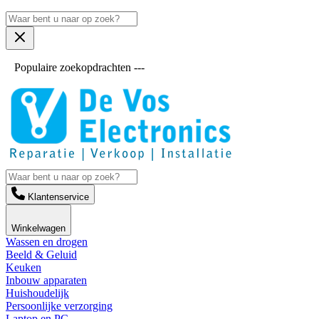
Populaire zoekopdrachten ---
Klantenservice
Winkelwagen
Wassen en drogen
Beeld & Geluid
Keuken
Inbouw apparaten
Huishoudelijk
Persoonlijke verzorging
Laptop en PC