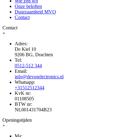
Wie zijn wij
Onze beloften
Duurzaamheid MVO
Contact
Contact
+
Adres:
De Kiel 10
9206 BG, Drachten
Tel:
0512-512 344
Email:
info@devoselectronics.nl
Whatsapp:
+31512512344
KvK nr:
01108505
BTW nr:
NL001431704B23
Openingstijden
+
Ma: