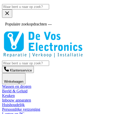
Populaire zoekopdrachten ---
Klantenservice
Winkelwagen
Wassen en drogen
Beeld & Geluid
Keuken
Inbouw apparaten
Huishoudelijk
Persoonlijke verzorging
Laptop en PC