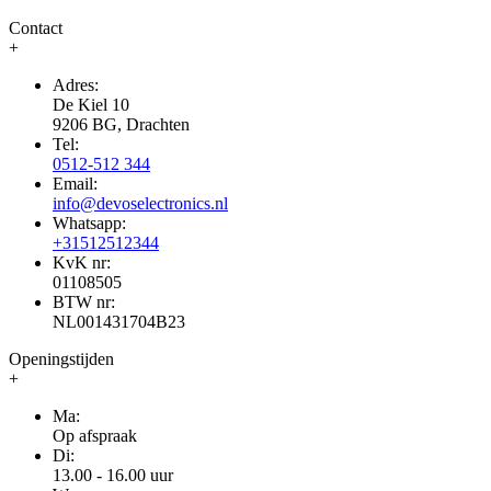
Contact
+
Adres:
De Kiel 10
9206 BG, Drachten
Tel:
0512-512 344
Email:
info@devoselectronics.nl
Whatsapp:
+31512512344
KvK nr:
01108505
BTW nr:
NL001431704B23
Openingstijden
+
Ma:
Op afspraak
Di:
13.00 - 16.00 uur