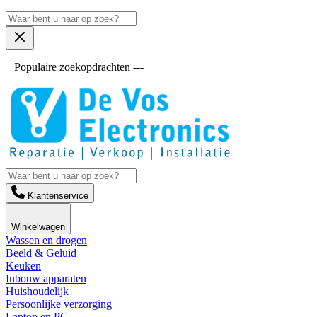
Populaire zoekopdrachten ---
Klantenservice
Winkelwagen
Wassen en drogen
Beeld & Geluid
Keuken
Inbouw apparaten
Huishoudelijk
Persoonlijke verzorging
Laptop en PC