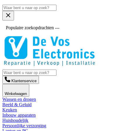
Populaire zoekopdrachten ---
Klantenservice
Winkelwagen
Wassen en drogen
Beeld & Geluid
Keuken
Inbouw apparaten
Huishoudelijk
Persoonlijke verzorging
Laptop en PC