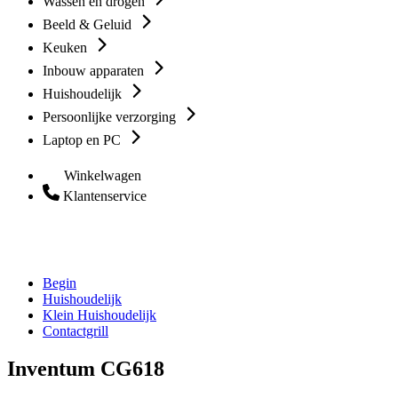
Wassen en drogen
Beeld & Geluid
Keuken
Inbouw apparaten
Huishoudelijk
Persoonlijke verzorging
Laptop en PC
Winkelwagen
Klantenservice
Begin
Huishoudelijk
Klein Huishoudelijk
Contactgrill
Inventum CG618