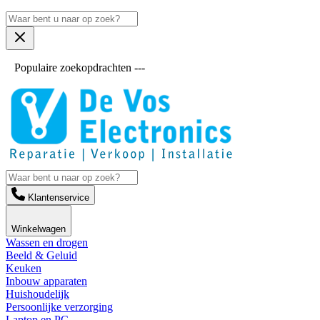
Populaire zoekopdrachten ---
Klantenservice
Winkelwagen
Wassen en drogen
Beeld & Geluid
Keuken
Inbouw apparaten
Huishoudelijk
Persoonlijke verzorging
Laptop en PC