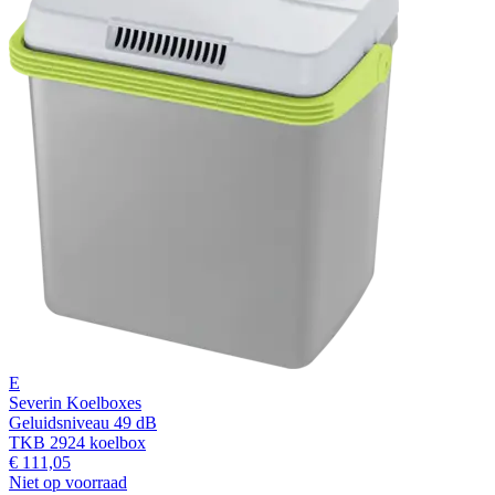
E
Severin Koelboxes
Geluidsniveau 49 dB
TKB 2924 koelbox
€ 111,05
Niet op voorraad