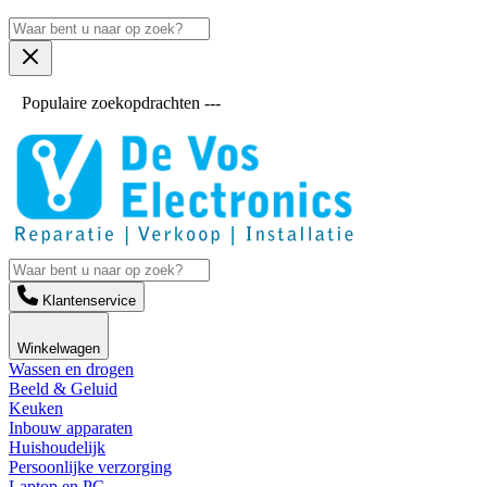
Populaire zoekopdrachten ---
Klantenservice
Winkelwagen
Wassen en drogen
Beeld & Geluid
Keuken
Inbouw apparaten
Huishoudelijk
Persoonlijke verzorging
Laptop en PC