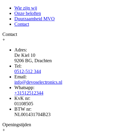
Wie zijn wij
Onze beloften
Duurzaamheid MVO
Contact
Contact
+
Adres:
De Kiel 10
9206 BG, Drachten
Tel:
0512-512 344
Email:
info@devoselectronics.nl
Whatsapp:
+31512512344
KvK nr:
01108505
BTW nr:
NL001431704B23
Openingstijden
+