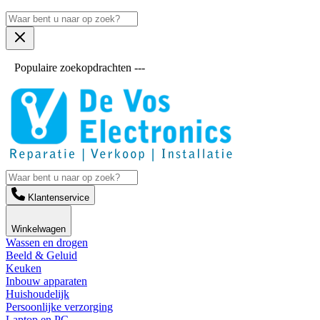
Populaire zoekopdrachten ---
Klantenservice
Winkelwagen
Wassen en drogen
Beeld & Geluid
Keuken
Inbouw apparaten
Huishoudelijk
Persoonlijke verzorging
Laptop en PC