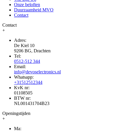
Onze beloften
Duurzaamheid MVO
Contact
Contact
+
Adres:
De Kiel 10
9206 BG, Drachten
Tel:
0512-512 344
Email:
info@devoselectronics.nl
Whatsapp:
+31512512344
KvK nr:
01108505
BTW nr:
NL001431704B23
Openingstijden
+
Ma: