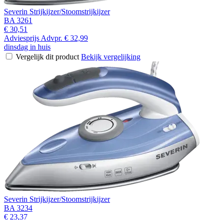
Severin Strijkijzer/Stoomstrijkijzer
BA 3261
€ 30,51
Adviesprijs
Advpr.
€ 32,99
dinsdag in huis
Vergelijk dit product
Bekijk vergelijking
Severin Strijkijzer/Stoomstrijkijzer
BA 3234
€ 23,37