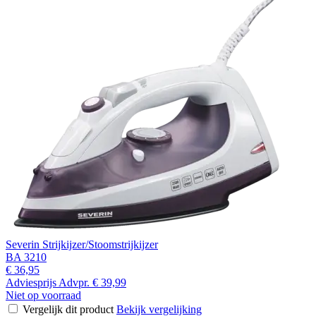
Severin Strijkijzer/Stoomstrijkijzer
BA 3210
€ 36,95
Adviesprijs
Advpr.
€ 39,99
Niet op voorraad
Vergelijk dit product
Bekijk vergelijking