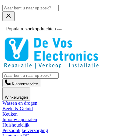
Populaire zoekopdrachten ---
Klantenservice
Winkelwagen
Wassen en drogen
Beeld & Geluid
Keuken
Inbouw apparaten
Huishoudelijk
Persoonlijke verzorging
Laptop en PC