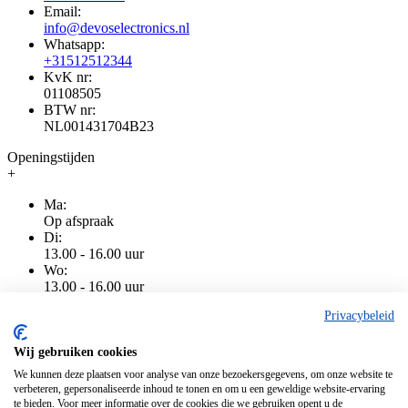
Email:
info@devoselectronics.nl
Whatsapp:
+31512512344
KvK nr:
01108505
BTW nr:
NL001431704B23
Openingstijden
+
Ma:
Op afspraak
Di:
13.00 - 16.00 uur
Wo:
13.00 - 16.00 uur
Do:
Privacybeleid
13.00 - 16.00 uur
Vr:
13.00 - 16.00 uur
Wij gebruiken cookies
Za:
We kunnen deze plaatsen voor analyse van onze bezoekersgegevens, om onze website te
Gesloten
verbeteren, gepersonaliseerde inhoud te tonen en om u een geweldige website-ervaring
Zo:
te bieden. Voor meer informatie over de cookies die we gebruiken opent u de