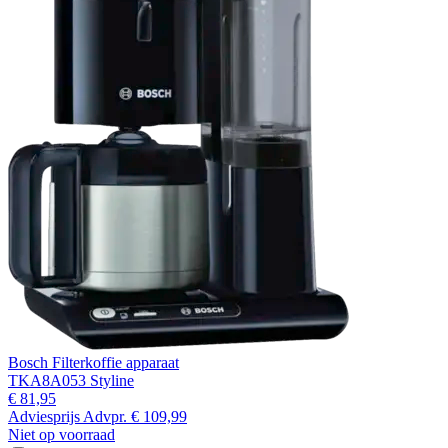
Bosch Filterkoffie apparaat
TKA8A053 Styline
€ 81,95
Adviesprijs
Advpr.
€ 109,99
Niet op voorraad