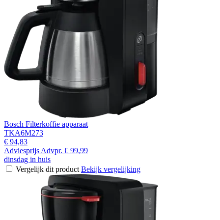
Bosch Filterkoffie apparaat
TKA6M273
€ 94,83
Adviesprijs
Advpr.
€ 99,99
dinsdag in huis
Vergelijk dit product
Bekijk vergelijking