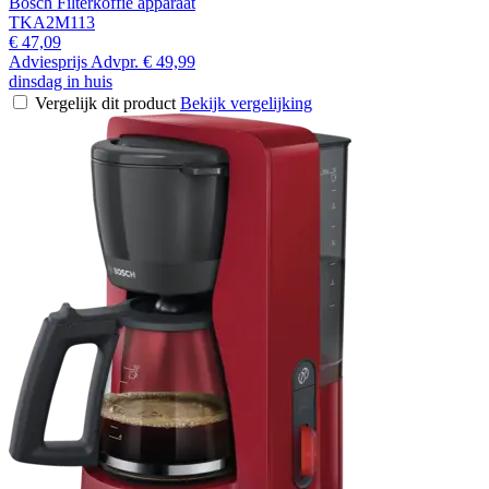
Bosch Filterkoffie apparaat
TKA2M113
€ 47,09
Adviesprijs
Advpr.
€ 49,99
dinsdag in huis
Vergelijk dit product
Bekijk vergelijking