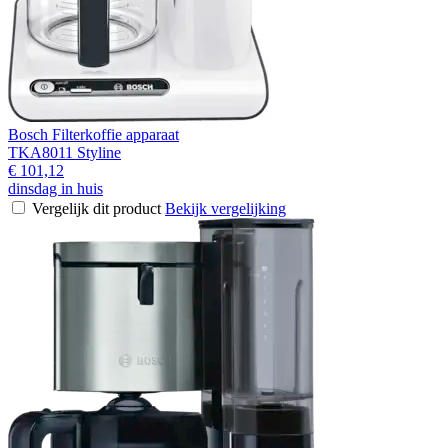
Bosch Filterkoffie apparaat
TKA8011 Styline
€ 101,12
dinsdag in huis
Vergelijk dit product
Bekijk vergelijking