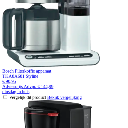
Bosch Filterkoffie apparaat
TKA8A681 Styline
€ 90,95
Adviesprijs
Advpr.
€ 144,99
dinsdag in huis
Vergelijk dit product
Bekijk vergelijking