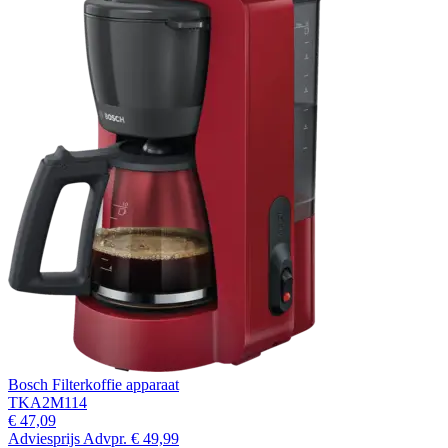
Bosch Filterkoffie apparaat
TKA2M114
€ 47,09
Adviesprijs
Advpr.
€ 49,99