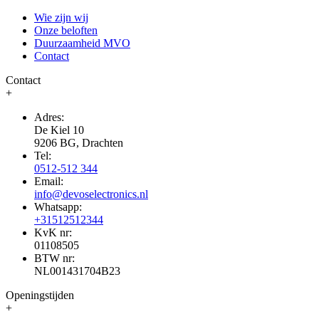
Wie zijn wij
Onze beloften
Duurzaamheid MVO
Contact
Contact
+
Adres:
De Kiel 10
9206 BG, Drachten
Tel:
0512-512 344
Email:
info@devoselectronics.nl
Whatsapp:
+31512512344
KvK nr:
01108505
BTW nr:
NL001431704B23
Openingstijden
+