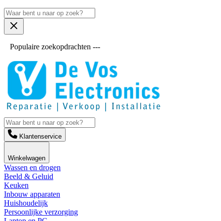
Populaire zoekopdrachten ---
Klantenservice
Winkelwagen
Wassen en drogen
Beeld & Geluid
Keuken
Inbouw apparaten
Huishoudelijk
Persoonlijke verzorging
Laptop en PC