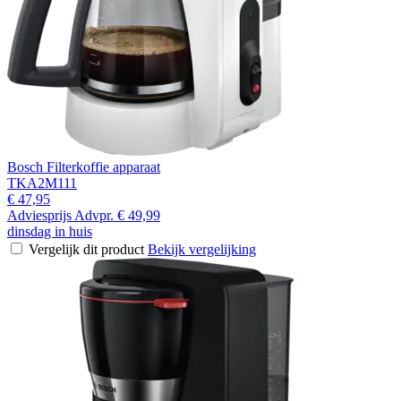
Bosch Filterkoffie apparaat
TKA2M111
€ 47,95
Adviesprijs
Advpr.
€ 49,99
dinsdag in huis
Vergelijk dit product
Bekijk vergelijking