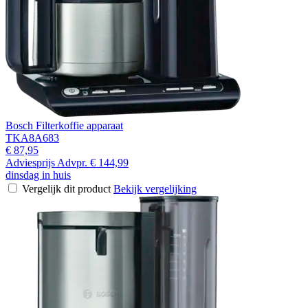
Bosch Filterkoffie apparaat
TKA8A683
€ 87,95
Adviesprijs
Advpr.
€ 144,99
dinsdag in huis
Vergelijk dit product
Bekijk vergelijking