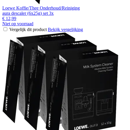
Loewe Koffie/Thee Onderhoud/Reiniging
aura descaler (6x25g) set 3x
€ 12,99
Niet op voorraad
Vergelijk dit product
Bekijk vergelijking