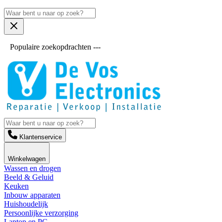
Populaire zoekopdrachten ---
Klantenservice
Winkelwagen
Wassen en drogen
Beeld & Geluid
Keuken
Inbouw apparaten
Huishoudelijk
Persoonlijke verzorging
Laptop en PC