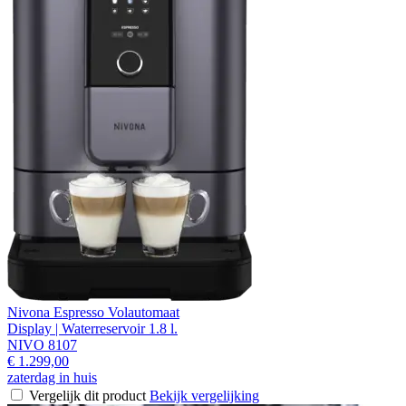
Nivona Espresso Volautomaat
Display | Waterreservoir 1.8 l.
NIVO 8107
€ 1.299,00
zaterdag in huis
Vergelijk dit product
Bekijk vergelijking