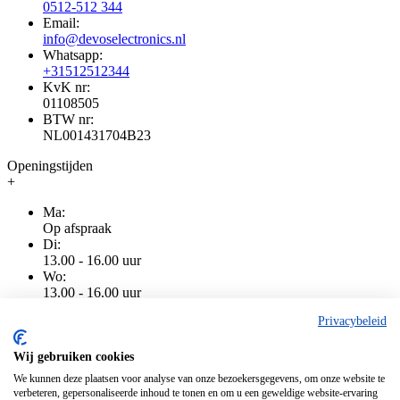
0512-512 344
Email:
info@devoselectronics.nl
Whatsapp:
+31512512344
KvK nr:
01108505
BTW nr:
NL001431704B23
Openingstijden
+
Ma:
Op afspraak
Di:
13.00 - 16.00 uur
Wo:
13.00 - 16.00 uur
Do:
Privacybeleid
13.00 - 16.00 uur
Vr:
13.00 - 16.00 uur
Wij gebruiken cookies
Za:
We kunnen deze plaatsen voor analyse van onze bezoekersgegevens, om onze website te
Gesloten
verbeteren, gepersonaliseerde inhoud te tonen en om u een geweldige website-ervaring