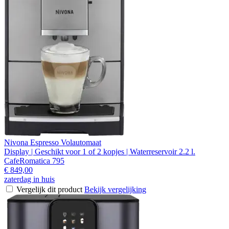
Nivona Espresso Volautomaat
Display | Geschikt voor 1 of 2 kopjes | Waterreservoir 2.2 l.
CafeRomatica 795
€ 849,00
zaterdag in huis
Vergelijk dit product
Bekijk vergelijking