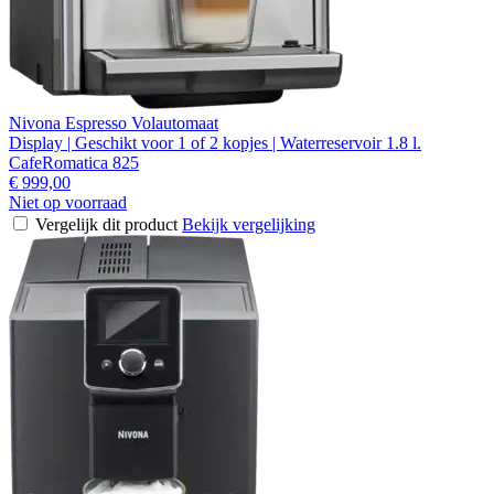
Nivona Espresso Volautomaat
Display | Geschikt voor 1 of 2 kopjes | Waterreservoir 1.8 l.
CafeRomatica 825
€ 999,00
Niet op voorraad
Vergelijk dit product
Bekijk vergelijking