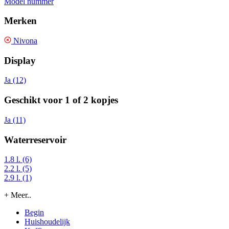
Model nummer
Merken
Nivona
Display
Ja (12)
Geschikt voor 1 of 2 kopjes
Ja (11)
Waterreservoir
1.8 l. (6)
2.2 l. (5)
2.9 l. (1)
+ Meer..
Begin
Huishoudelijk