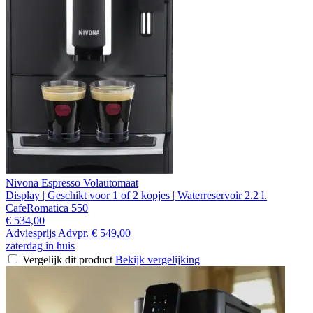
Nivona Espresso Volautomaat
Display | Geschikt voor 1 of 2 kopjes | Waterreservoir 2.2 l.
CafeRomatica 550
€ 534,00
Adviesprijs
Advpr.
€ 549,00
zaterdag in huis
Vergelijk dit product
Bekijk vergelijking