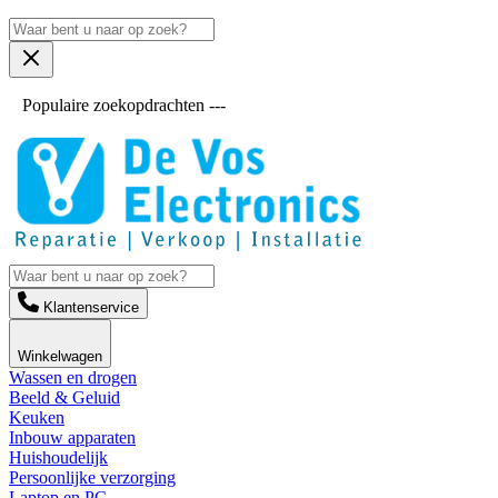
Populaire zoekopdrachten ---
Klantenservice
Winkelwagen
Wassen en drogen
Beeld & Geluid
Keuken
Inbouw apparaten
Huishoudelijk
Persoonlijke verzorging
Laptop en PC