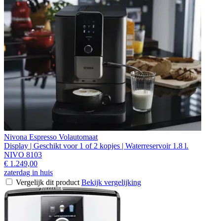
Nivona Espresso Volautomaat
Display | Geschikt voor 1 of 2 kopjes | Waterreservoir 1.8 l.
NIVO 8103
€ 1.249,00
zaterdag in huis
Vergelijk dit product
Bekijk vergelijking