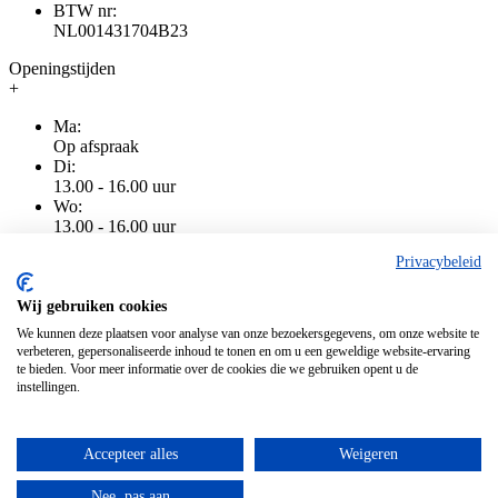
BTW nr:
NL001431704B23
Openingstijden
+
Ma:
Op afspraak
Di:
13.00 - 16.00 uur
Wo:
13.00 - 16.00 uur
Do:
Privacybeleid
13.00 - 16.00 uur
Vr:
13.00 - 16.00 uur
Wij gebruiken cookies
Za:
We kunnen deze plaatsen voor analyse van onze bezoekersgegevens, om onze website te
Gesloten
verbeteren, gepersonaliseerde inhoud te tonen en om u een geweldige website-ervaring
Zo:
te bieden. Voor meer informatie over de cookies die we gebruiken opent u de
Gesloten
instellingen.
Accepteer alles
Weigeren
Algemene voorwaarden
|
Privacy
|
Cookiebeleid
|
Disclaimer
Alle genoemde prijzen zijn inclusief BTW
Nee, pas aan