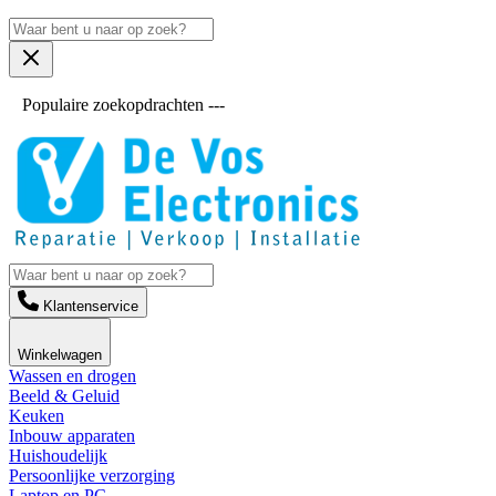
Populaire zoekopdrachten ---
Klantenservice
Winkelwagen
Wassen en drogen
Beeld & Geluid
Keuken
Inbouw apparaten
Huishoudelijk
Persoonlijke verzorging
Laptop en PC