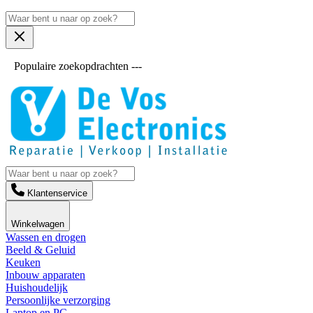
Populaire zoekopdrachten ---
Klantenservice
Winkelwagen
Wassen en drogen
Beeld & Geluid
Keuken
Inbouw apparaten
Huishoudelijk
Persoonlijke verzorging
Laptop en PC