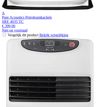
A
Pure Acoustics Petroleumkachels
SRE 4035 TC
€ 399,00
Niet op voorraad
Vergelijk dit product
Bekijk vergelijking