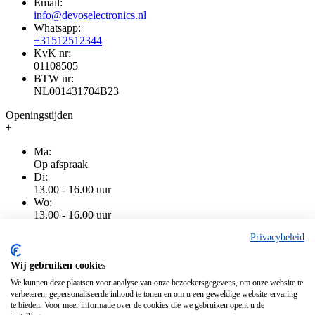
Email:
info@devoselectronics.nl
Whatsapp:
+31512512344
KvK nr:
01108505
BTW nr:
NL001431704B23
Openingstijden
+
Ma:
Op afspraak
Di:
13.00 - 16.00 uur
Wo:
13.00 - 16.00 uur
Do:
Privacybeleid
13.00 - 16.00 uur
Vr:
13.00 - 16.00 uur
Wij gebruiken cookies
Za:
We kunnen deze plaatsen voor analyse van onze bezoekersgegevens, om onze website te
Gesloten
verbeteren, gepersonaliseerde inhoud te tonen en om u een geweldige website-ervaring
Zo:
te bieden. Voor meer informatie over de cookies die we gebruiken opent u de