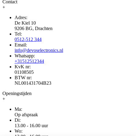
Contact
+
Adres:
De Kiel 10
9206 BG, Drachten
Tel:
0512-512 344
Email:
info@devoselectronics.nl
Whatsapp:
+31512512344
KvK nr:
01108505
BTW nr:
NL001431704B23
Openingstijden
+
Ma:
Op afspraak
Di:
13.00 - 16.00 uur
Wo: