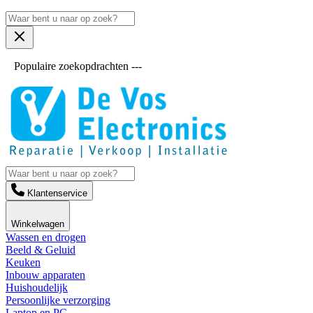
Populaire zoekopdrachten ---
Klantenservice
Winkelwagen
Wassen en drogen
Beeld & Geluid
Keuken
Inbouw apparaten
Huishoudelijk
Persoonlijke verzorging
Laptop en PC