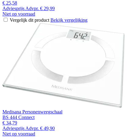
€ 25,58
Adviesprijs
Advpr.
€ 29,99
Niet op voorraad
Vergelijk dit product
Bekijk vergelijking
Medisana Personenweegschaal
BS 444 Connect
€ 34,79
Adviesprijs
Advpr.
€ 49,90
Niet op voorraad