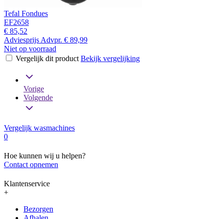
Tefal Fondues
EF2658
€ 85,52
Adviesprijs
Advpr.
€ 89,99
Niet op voorraad
Vergelijk dit product
Bekijk vergelijking
Vorige
Volgende
Vergelijk wasmachines
0
Hoe kunnen wij u helpen?
Contact opnemen
Klantenservice
+
Bezorgen
Afhalen