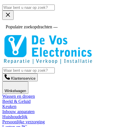
Populaire zoekopdrachten ---
Klantenservice
Winkelwagen
Wassen en drogen
Beeld & Geluid
Keuken
Inbouw apparaten
Huishoudelijk
Persoonlijke verzorging
Laptop en PC