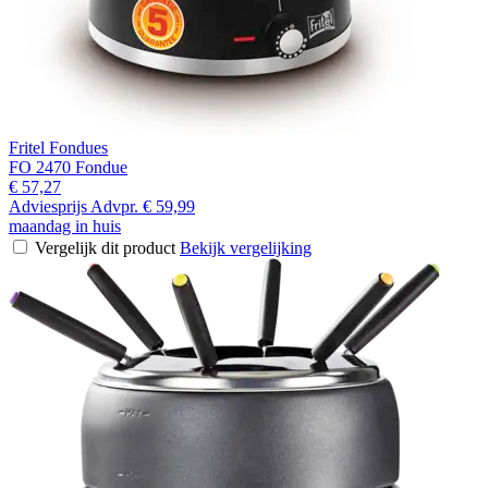
Fritel Fondues
FO 2470 Fondue
€ 57,27
Adviesprijs
Advpr.
€ 59,99
maandag in huis
Vergelijk dit product
Bekijk vergelijking