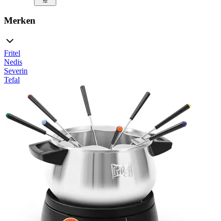
Merken
Fritel
Nedis
Severin
Tefal