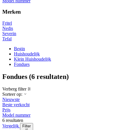
Model nummer
Merken
Fritel
Nedis
Severin
Tefal
Begin
Huishoudelijk
Klein Huishoudelijk
Fondues
Fondues
(6 resultaten)
Verberg filter
Sorteer op:
Nieuwste
Beste verkocht
Prijs
Model nummer
6 resultaten
Vergelijk
Filter