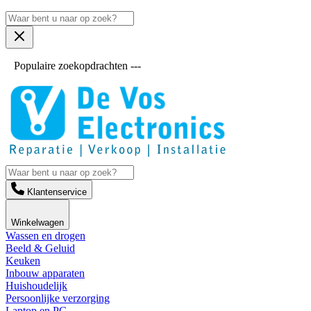
Populaire zoekopdrachten ---
Klantenservice
Winkelwagen
Wassen en drogen
Beeld & Geluid
Keuken
Inbouw apparaten
Huishoudelijk
Persoonlijke verzorging
Laptop en PC