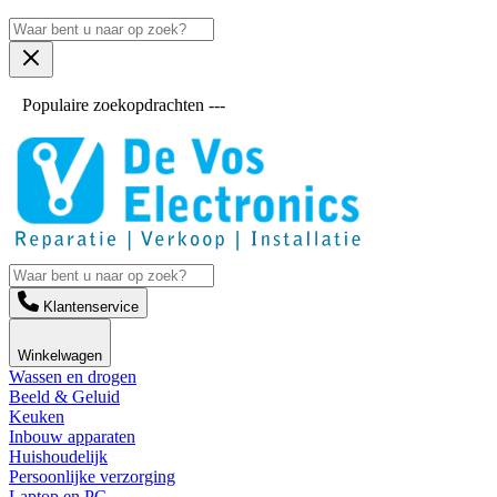
Populaire zoekopdrachten ---
Klantenservice
Winkelwagen
Wassen en drogen
Beeld & Geluid
Keuken
Inbouw apparaten
Huishoudelijk
Persoonlijke verzorging
Laptop en PC