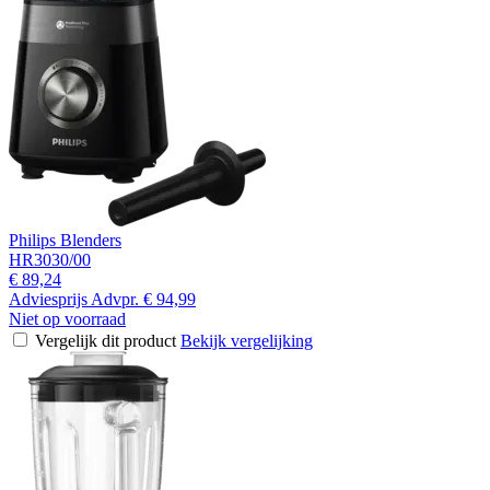
Philips Blenders
HR3030/00
€ 89,24
Adviesprijs
Advpr.
€ 94,99
Niet op voorraad
Vergelijk dit product
Bekijk vergelijking