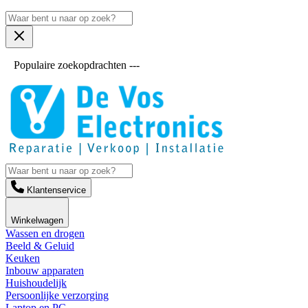
Populaire zoekopdrachten ---
Klantenservice
Winkelwagen
Wassen en drogen
Beeld & Geluid
Keuken
Inbouw apparaten
Huishoudelijk
Persoonlijke verzorging
Laptop en PC