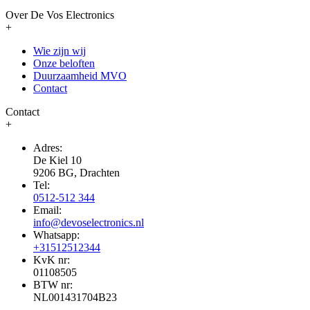
Over De Vos Electronics
+
Wie zijn wij
Onze beloften
Duurzaamheid MVO
Contact
Contact
+
Adres:
De Kiel 10
9206 BG, Drachten
Tel:
0512-512 344
Email:
info@devoselectronics.nl
Whatsapp:
+31512512344
KvK nr:
01108505
BTW nr:
NL001431704B23