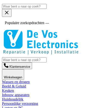
Populaire zoekopdrachten ---
Klantenservice
Winkelwagen
Wassen en drogen
Beeld & Geluid
Keuken
Inbouw apparaten
Huishoudelijk
Persoonlijke verzorging
Laptop en PC