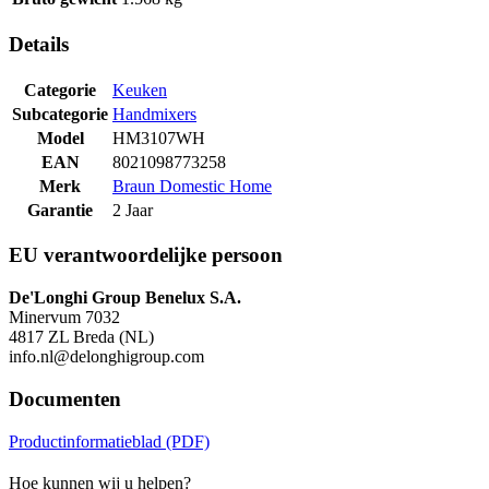
Details
Categorie
Keuken
Subcategorie
Handmixers
Model
HM3107WH
EAN
8021098773258
Merk
Braun Domestic Home
Garantie
2 Jaar
EU verantwoordelijke persoon
De'Longhi Group Benelux S.A.
Minervum 7032
4817 ZL Breda (NL)
info.nl@delonghigroup.com
Documenten
Productinformatieblad (PDF)
Hoe kunnen wij u helpen?