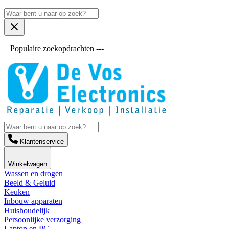
Populaire zoekopdrachten ---
Klantenservice
Winkelwagen
Wassen en drogen
Beeld & Geluid
Keuken
Inbouw apparaten
Huishoudelijk
Persoonlijke verzorging
Laptop en PC