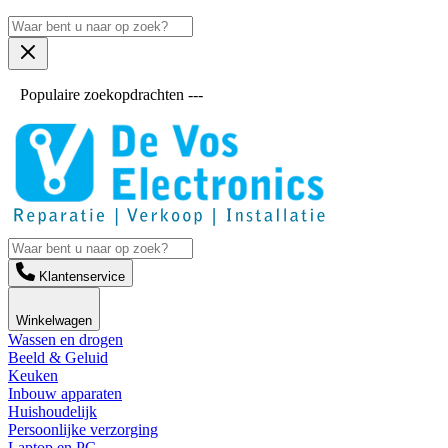
Populaire zoekopdrachten ---
Klantenservice
Winkelwagen
Wassen en drogen
Beeld & Geluid
Keuken
Inbouw apparaten
Huishoudelijk
Persoonlijke verzorging
Laptop en PC