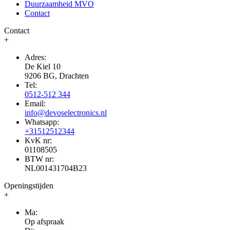
Duurzaamheid MVO
Contact
Contact
+
Adres:
De Kiel 10
9206 BG, Drachten
Tel:
0512-512 344
Email:
info@devoselectronics.nl
Whatsapp:
+31512512344
KvK nr:
01108505
BTW nr:
NL001431704B23
Openingstijden
+
Ma:
Op afspraak