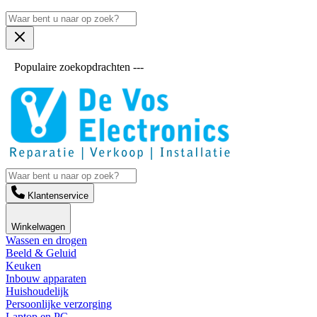
Populaire zoekopdrachten ---
Klantenservice
Winkelwagen
Wassen en drogen
Beeld & Geluid
Keuken
Inbouw apparaten
Huishoudelijk
Persoonlijke verzorging
Laptop en PC