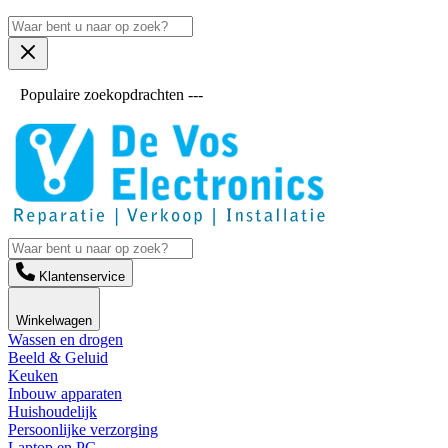
Populaire zoekopdrachten ---
Klantenservice
Winkelwagen
Wassen en drogen
Beeld & Geluid
Keuken
Inbouw apparaten
Huishoudelijk
Persoonlijke verzorging
Laptop en PC