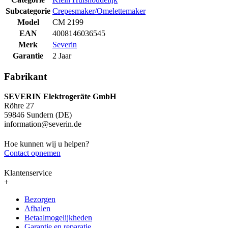
Subcategorie
Crepesmaker/Omelettemaker
Model
CM 2199
EAN
4008146036545
Merk
Severin
Garantie
2 Jaar
Fabrikant
SEVERIN Elektrogeräte GmbH
Röhre 27
59846 Sundern (DE)
information@severin.de
Hoe kunnen wij u helpen?
Contact opnemen
Klantenservice
+
Bezorgen
Afhalen
Betaalmogelijkheden
Garantie en reparatie