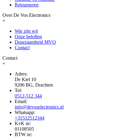
Retourneren
Over De Vos Electronics
+
Wie zijn wij
Onze beloften
Duurzaamheid MVO
Contact
Contact
+
Adres:
De Kiel 10
9206 BG, Drachten
Tel:
0512-512 344
Email:
info@devoselectronics.nl
Whatsapp:
+31512512344
KvK nr:
01108505
BTW nr: