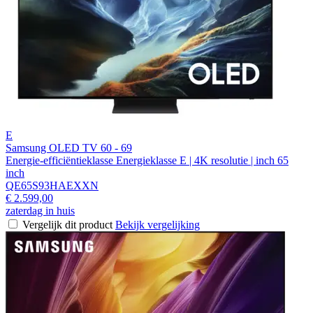
E
Samsung OLED TV 60 - 69
Energie-efficiëntieklasse Energieklasse E | 4K resolutie | inch 65
inch
QE65S93HAEXXN
€ 2.599,00
zaterdag in huis
Vergelijk dit product
Bekijk vergelijking