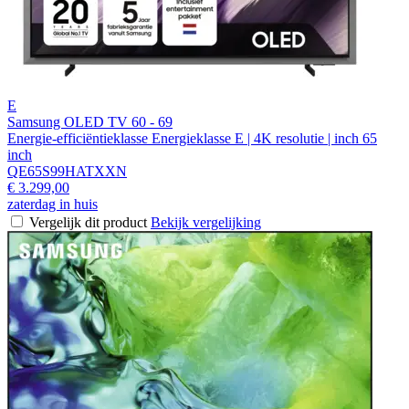
E
Samsung OLED TV 60 - 69
Energie-efficiëntieklasse Energieklasse E | 4K resolutie | inch 65
inch
QE65S99HATXXN
€ 3.299,00
zaterdag in huis
Vergelijk dit product
Bekijk vergelijking