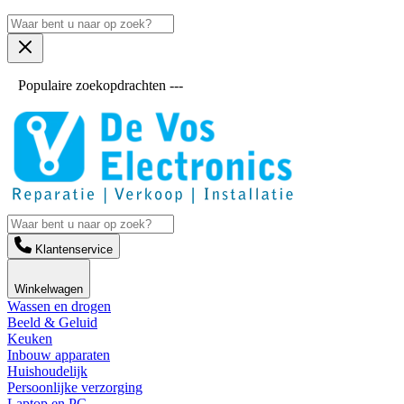
Populaire zoekopdrachten ---
Klantenservice
Winkelwagen
Wassen en drogen
Beeld & Geluid
Keuken
Inbouw apparaten
Huishoudelijk
Persoonlijke verzorging
Laptop en PC