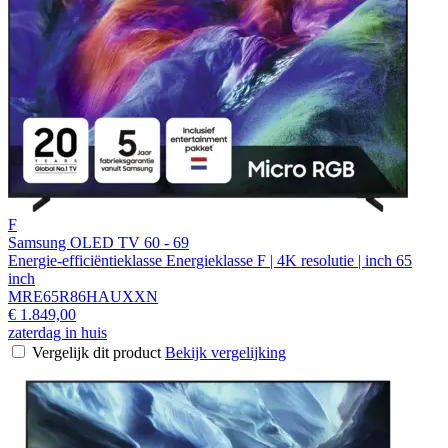
F
Samsung OLED TV 60 - 69
Energie-efficiëntieklasse Energieklasse F | 4K resolutie | inch 65
inch
MRE65R86HAUXXN
€ 1.849,00
zaterdag in huis
Vergelijk dit product
Bekijk vergelijking