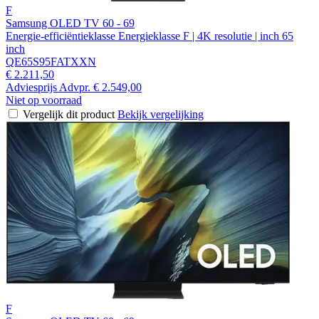
F
Samsung OLED TV 60 - 69
Energie-efficiëntieklasse Energieklasse F | 4K resolutie | inch 65
inch
QE65S95FATXXN
€ 2.211,50
Adviesprijs
Advpr.
€ 2.549,00
Niet op voorraad
Vergelijk dit product
Bekijk vergelijking
F