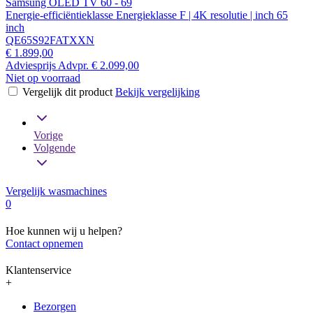
Samsung OLED TV 60 - 69
Energie-efficiëntieklasse Energieklasse F | 4K resolutie | inch 65
inch
QE65S92FATXXN
€ 1.899,00
Adviesprijs
Advpr.
€ 2.099,00
Niet op voorraad
Vergelijk dit product
Bekijk vergelijking
Vorige
Volgende
Vergelijk wasmachines
0
Hoe kunnen wij u helpen?
Contact opnemen
Klantenservice
+
Bezorgen