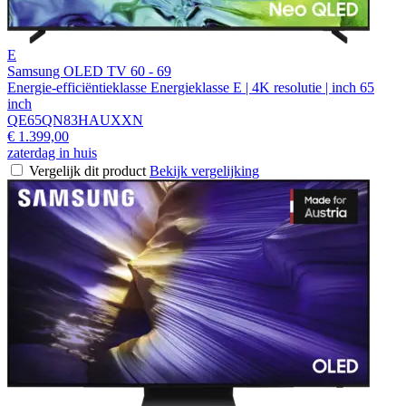
E
Samsung OLED TV 60 - 69
Energie-efficiëntieklasse Energieklasse E | 4K resolutie | inch 65
inch
QE65QN83HAUXXN
€ 1.399,00
zaterdag in huis
Vergelijk dit product
Bekijk vergelijking