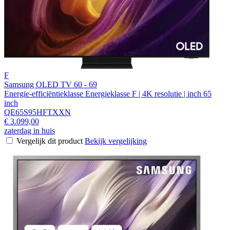
F
Samsung OLED TV 60 - 69
Energie-efficiëntieklasse Energieklasse F | 4K resolutie | inch 65
inch
QE65S95HFTXXN
€ 3.099,00
zaterdag in huis
Vergelijk dit product
Bekijk vergelijking