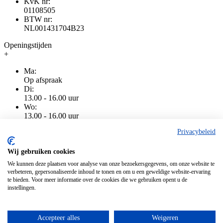
KvK nr:
01108505
BTW nr:
NL001431704B23
Openingstijden
+
Ma:
Op afspraak
Di:
13.00 - 16.00 uur
Wo:
13.00 - 16.00 uur
Do:
Privacybeleid
13.00 - 16.00 uur
Vr:
13.00 - 16.00 uur
Wij gebruiken cookies
Za:
We kunnen deze plaatsen voor analyse van onze bezoekersgegevens, om onze website te
Gesloten
verbeteren, gepersonaliseerde inhoud te tonen en om u een geweldige website-ervaring
Zo:
te bieden. Voor meer informatie over de cookies die we gebruiken opent u de
Gesloten
instellingen.
Accepteer alles
Weigeren
Algemene voorwaarden
|
Privacy
|
Cookiebeleid
|
Disclaimer