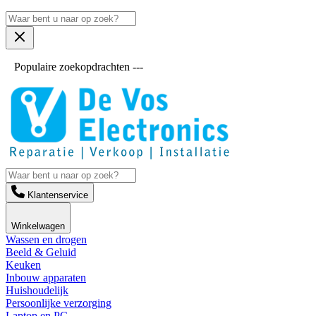
Populaire zoekopdrachten ---
Klantenservice
Winkelwagen
Wassen en drogen
Beeld & Geluid
Keuken
Inbouw apparaten
Huishoudelijk
Persoonlijke verzorging
Laptop en PC