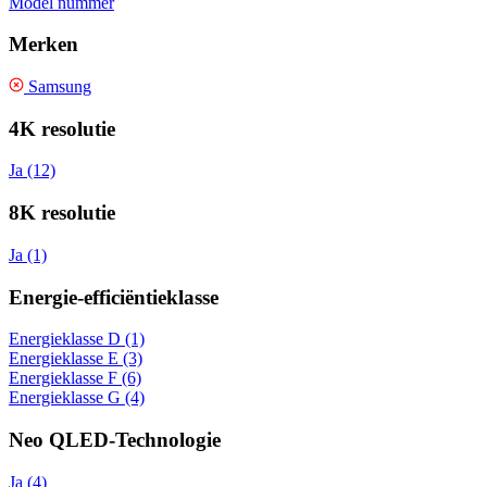
Model nummer
Merken
Samsung
4K resolutie
Ja (12)
8K resolutie
Ja (1)
Energie-efficiëntieklasse
Energieklasse D (1)
Energieklasse E (3)
Energieklasse F (6)
Energieklasse G (4)
Neo QLED-Technologie
Ja (4)