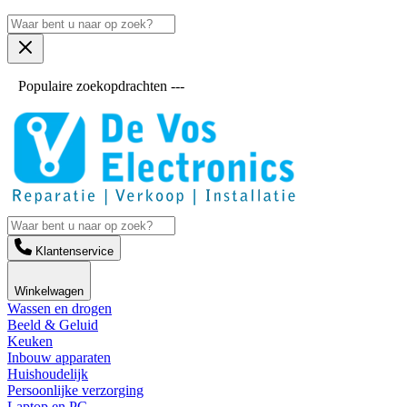
Populaire zoekopdrachten ---
Klantenservice
Winkelwagen
Wassen en drogen
Beeld & Geluid
Keuken
Inbouw apparaten
Huishoudelijk
Persoonlijke verzorging
Laptop en PC