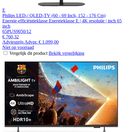
E
Philips LED-/ QLED-TV (60 - 69 Inch, 152 - 176 Cm)
Energie-efficiëntieklasse Energieklasse E | 4K resolutie | inch 65
inch
65PUS9050/12
€ 760,32
Adviesprijs
Advpr.
€ 1.099,00
Niet op voorraad
Vergelijk dit product
Bekijk vergelijking