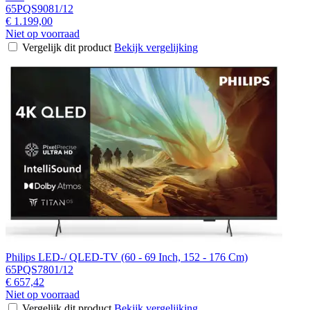
65PQS9081/12
€ 1.199,00
Niet op voorraad
Vergelijk dit product
Bekijk vergelijking
Philips LED-/ QLED-TV (60 - 69 Inch, 152 - 176 Cm)
65PQS7801/12
€ 657,42
Niet op voorraad
Vergelijk dit product
Bekijk vergelijking