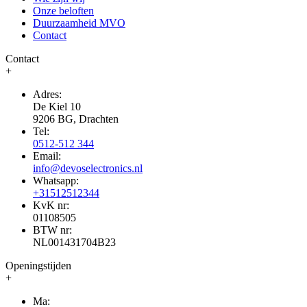
Onze beloften
Duurzaamheid MVO
Contact
Contact
+
Adres:
De Kiel 10
9206 BG, Drachten
Tel:
0512-512 344
Email:
info@devoselectronics.nl
Whatsapp:
+31512512344
KvK nr:
01108505
BTW nr:
NL001431704B23
Openingstijden
+
Ma: