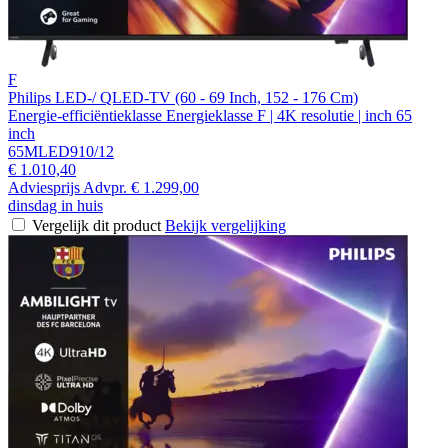
F
Philips LED-/ QLED-TV (60 - 69 Inch, 152 - 176 Cm)
Energie-efficiëntieklasse Energieklasse F | 4K resolutie | inch 65
inch
65MLED910/12
€ 1.010,40
Adviesprijs
Advpr.
€ 1.299,00
dinsdag in huis
Vergelijk dit product
Bekijk vergelijking