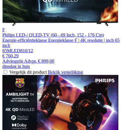
F
Philips LED-/ QLED-TV (60 - 69 Inch, 152 - 176 Cm)
Energie-efficiëntieklasse Energieklasse F | 4K resolutie | inch 65
inch
65MLED810/12
€ 760,29
Adviesprijs
Advpr.
€ 899,00
dinsdag in huis
Vergelijk dit product
Bekijk vergelijking