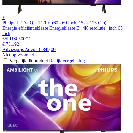
E
Philips LED-/ QLED-TV (60 - 69 Inch, 152 - 176 Cm)
Energie-efficiëntieklasse Energieklasse E | 4K resolutie | inch 65
inch
65PUS8500/12
€ 781,92
Adviesprijs
Advpr.
€ 849,00
Niet op voorraad
Vergelijk dit product
Bekijk vergelijking