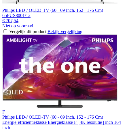
Philips LED-/ QLED-TV (60 - 69 Inch, 152 - 176 Cm)
65PUS8001/12
€ 707,54
Niet op voorraad
Vergelijk dit product
Bekijk vergelijking
F
Philips LED-/ QLED-TV (60 - 69 Inch, 152 - 176 Cm)
Energie-efficiëntieklasse Energieklasse F | 4K resolutie | inch 164
inch