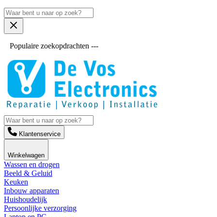
Populaire zoekopdrachten ---
Klantenservice
Winkelwagen
Wassen en drogen
Beeld & Geluid
Keuken
Inbouw apparaten
Huishoudelijk
Persoonlijke verzorging
Laptop en PC