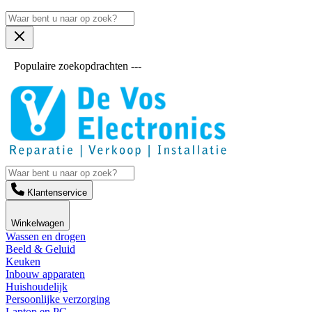
Populaire zoekopdrachten ---
Klantenservice
Winkelwagen
Wassen en drogen
Beeld & Geluid
Keuken
Inbouw apparaten
Huishoudelijk
Persoonlijke verzorging
Laptop en PC