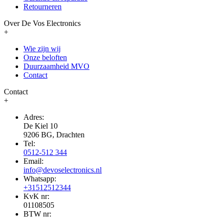
Retourneren
Over De Vos Electronics
+
Wie zijn wij
Onze beloften
Duurzaamheid MVO
Contact
Contact
+
Adres:
De Kiel 10
9206 BG, Drachten
Tel:
0512-512 344
Email:
info@devoselectronics.nl
Whatsapp:
+31512512344
KvK nr:
01108505
BTW nr: