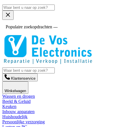
Populaire zoekopdrachten ---
Klantenservice
Winkelwagen
Wassen en drogen
Beeld & Geluid
Keuken
Inbouw apparaten
Huishoudelijk
Persoonlijke verzorging
Laptop en PC