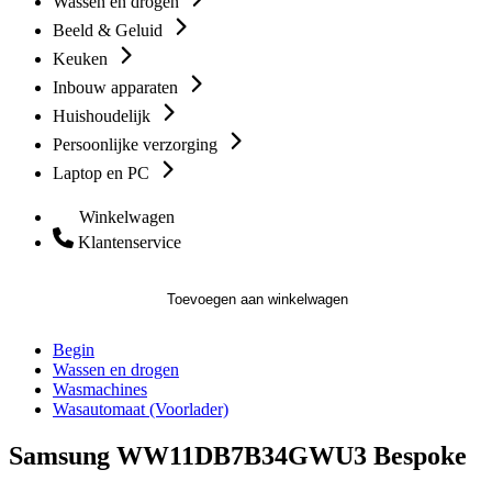
Wassen en drogen
Beeld & Geluid
Keuken
Inbouw apparaten
Huishoudelijk
Persoonlijke verzorging
Laptop en PC
Winkelwagen
Klantenservice
Toevoegen aan winkelwagen
Begin
Wassen en drogen
Wasmachines
Wasautomaat (Voorlader)
Samsung WW11DB7B34GWU3 Bespoke