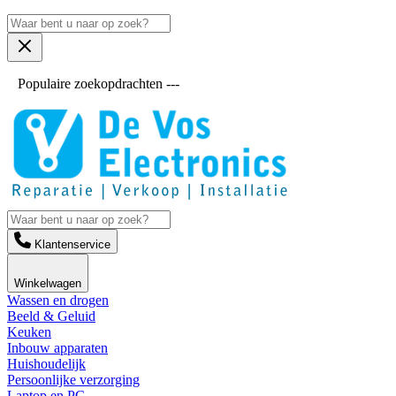
Populaire zoekopdrachten ---
Klantenservice
Winkelwagen
Wassen en drogen
Beeld & Geluid
Keuken
Inbouw apparaten
Huishoudelijk
Persoonlijke verzorging
Laptop en PC