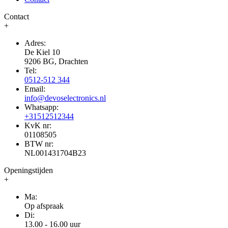
Contact
+
Adres:
De Kiel 10
9206 BG, Drachten
Tel:
0512-512 344
Email:
info@devoselectronics.nl
Whatsapp:
+31512512344
KvK nr:
01108505
BTW nr:
NL001431704B23
Openingstijden
+
Ma:
Op afspraak
Di:
13.00 - 16.00 uur