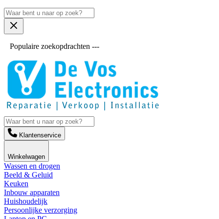
Populaire zoekopdrachten ---
Klantenservice
Winkelwagen
Wassen en drogen
Beeld & Geluid
Keuken
Inbouw apparaten
Huishoudelijk
Persoonlijke verzorging
Laptop en PC