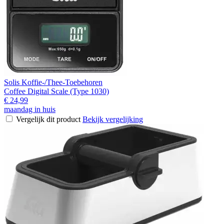
Solis Koffie-/Thee-Toebehoren
Coffee Digital Scale (Type 1030)
€ 24,99
maandag in huis
Vergelijk dit product
Bekijk vergelijking