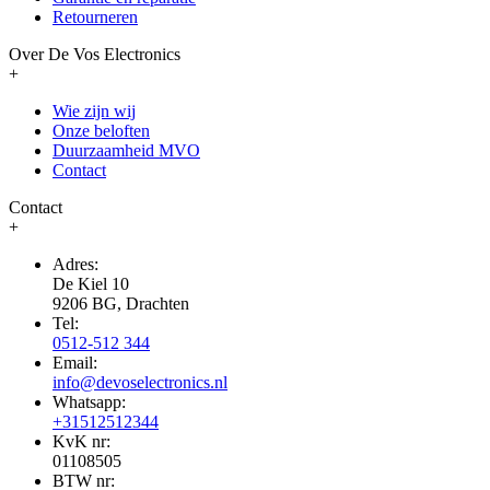
Retourneren
Over De Vos Electronics
+
Wie zijn wij
Onze beloften
Duurzaamheid MVO
Contact
Contact
+
Adres:
De Kiel 10
9206 BG, Drachten
Tel:
0512-512 344
Email:
info@devoselectronics.nl
Whatsapp:
+31512512344
KvK nr:
01108505
BTW nr: