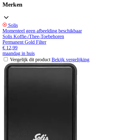
Merken
Solis
Momenteel geen afbeelding beschikbaar
Solis Koffie-/Thee-Toebehoren
Permanent Gold Filter
€ 12,99
maandag in huis
Vergelijk dit product
Bekijk vergelijking