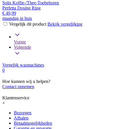
Solis Koffie-/Thee-Toebehoren
Perfetta Dosing Ring
€ 49,99
maandag in huis
Vergelijk dit product
Bekijk vergelijking
Vorige
Volgende
Vergelijk wasmachines
0
Hoe kunnen wij u helpen?
Contact opnemen
Klantenservice
+
Bezorgen
Afhalen
Betaalmogelijkheden
Garantie en reparatie