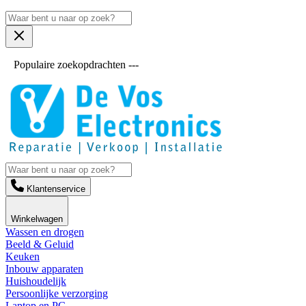
Populaire zoekopdrachten ---
Klantenservice
Winkelwagen
Wassen en drogen
Beeld & Geluid
Keuken
Inbouw apparaten
Huishoudelijk
Persoonlijke verzorging
Laptop en PC