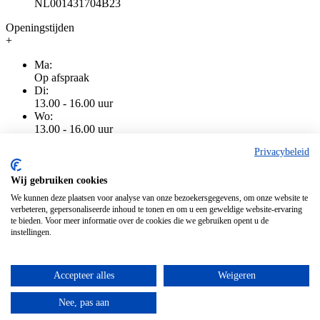
NL001431704B23
Openingstijden
+
Ma:
Op afspraak
Di:
13.00 - 16.00 uur
Wo:
13.00 - 16.00 uur
Do:
Privacybeleid
13.00 - 16.00 uur
Vr:
13.00 - 16.00 uur
Wij gebruiken cookies
Za:
We kunnen deze plaatsen voor analyse van onze bezoekersgegevens, om onze website te
Gesloten
verbeteren, gepersonaliseerde inhoud te tonen en om u een geweldige website-ervaring
Zo:
te bieden. Voor meer informatie over de cookies die we gebruiken opent u de
Gesloten
instellingen.
Accepteer alles
Weigeren
Algemene voorwaarden
|
Privacy
|
Cookiebeleid
|
Disclaimer
Alle genoemde prijzen zijn inclusief BTW
Nee, pas aan
Alle genoemde prijzen zijn inclusief BTW