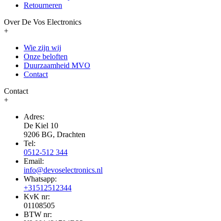
Retourneren
Over De Vos Electronics
+
Wie zijn wij
Onze beloften
Duurzaamheid MVO
Contact
Contact
+
Adres:
De Kiel 10
9206 BG, Drachten
Tel:
0512-512 344
Email:
info@devoselectronics.nl
Whatsapp:
+31512512344
KvK nr:
01108505
BTW nr: