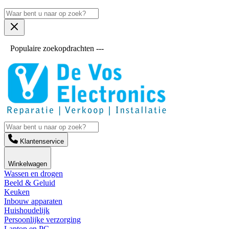
Populaire zoekopdrachten ---
Klantenservice
Winkelwagen
Wassen en drogen
Beeld & Geluid
Keuken
Inbouw apparaten
Huishoudelijk
Persoonlijke verzorging
Laptop en PC