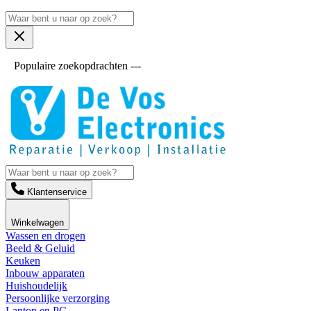
Populaire zoekopdrachten ---
Klantenservice
Winkelwagen
Wassen en drogen
Beeld & Geluid
Keuken
Inbouw apparaten
Huishoudelijk
Persoonlijke verzorging
Laptop en PC