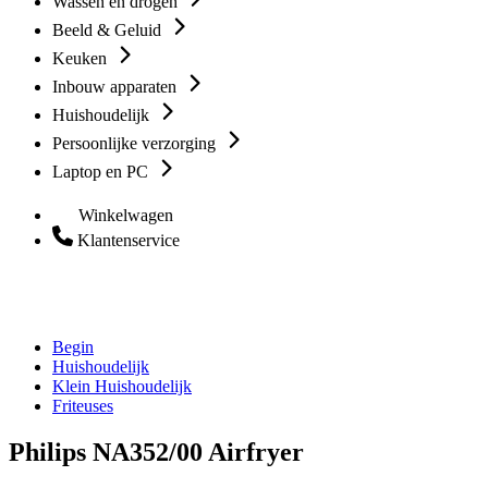
Wassen en drogen
Beeld & Geluid
Keuken
Inbouw apparaten
Huishoudelijk
Persoonlijke verzorging
Laptop en PC
Winkelwagen
Klantenservice
Begin
Huishoudelijk
Klein Huishoudelijk
Friteuses
Philips NA352/00 Airfryer